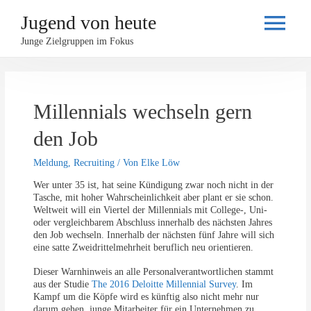
Jugend von heute
Haupt
Junge Zielgruppen im Fokus
Millennials wechseln gern
den Job
Meldung
,
Recruiting
/ Von
Elke Löw
Wer unter 35 ist, hat seine Kündigung zwar noch nicht in der
Tasche, mit hoher Wahrscheinlichkeit aber plant er sie schon.
Weltweit will ein Viertel der Millennials mit College-, Uni-
oder vergleichbarem Abschluss innerhalb des nächsten Jahres
den Job wechseln. Innerhalb der nächsten fünf Jahre will sich
eine satte Zweidrittelmehrheit beruflich neu orientieren.
Dieser Warnhinweis an alle Personalverantwortlichen stammt
aus der Studie
The 2016 Deloitte Millennial Survey
. Im
Kampf um die Köpfe wird es künftig also nicht mehr nur
darum gehen, junge Mitarbeiter für ein Unternehmen zu