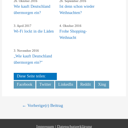
26. Oktober 2016
26. September 2016
Wie kauft Deutschland
Ist denn schon wieder
übermorgen ein?
Weihnachten?
3. April 2017
4. Oktober 2016
Wi-Fi lockt in die Läden
Frohe Shopping-
Weihnacht
3. November 2016
„Wie kauft Deutschland
übermorgen ein?“
Diese Seite teilen:
Facebook
Twitter
LinkedIn
Reddit
Xing
Beitrags-
←
Vorherige(r) Beitrag
Navigation
Impressum | Datenschutzerklärung