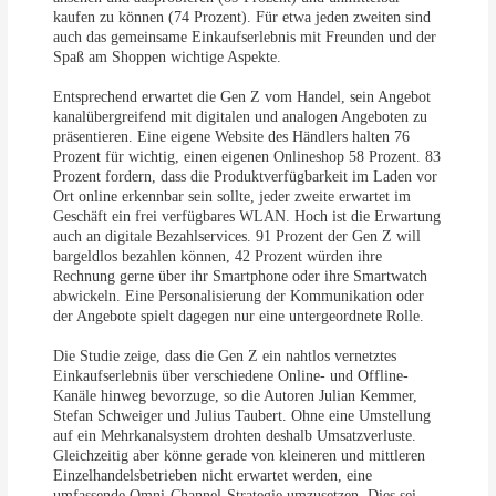
kaufen zu können (74 Prozent). Für etwa jeden zweiten sind
auch das gemeinsame Einkaufserlebnis mit Freunden und der
Spaß am Shoppen wichtige Aspekte.
Entsprechend erwartet die Gen Z vom Handel, sein Angebot
kanalübergreifend mit digitalen und analogen Angeboten zu
präsentieren. Eine eigene Website des Händlers halten 76
Prozent für wichtig, einen eigenen Onlineshop 58 Prozent. 83
Prozent fordern, dass die Produktverfügbarkeit im Laden vor
Ort online erkennbar sein sollte, jeder zweite erwartet im
Geschäft ein frei verfügbares WLAN. Hoch ist die Erwartung
auch an digitale Bezahlservices. 91 Prozent der Gen Z will
bargeldlos bezahlen können, 42 Prozent würden ihre
Rechnung gerne über ihr Smartphone oder ihre Smartwatch
abwickeln. Eine Personalisierung der Kommunikation oder
der Angebote spielt dagegen nur eine untergeordnete Rolle.
Die Studie zeige, dass die Gen Z ein nahtlos vernetztes
Einkaufserlebnis über verschiedene Online- und Offline-
Kanäle hinweg bevorzuge, so die Autoren Julian Kemmer,
Stefan Schweiger und Julius Taubert. Ohne eine Umstellung
auf ein Mehrkanalsystem drohten deshalb Umsatzverluste.
Gleichzeitig aber könne gerade von kleineren und mittleren
Einzelhandelsbetrieben nicht erwartet werden, eine
umfassende Omni-Channel-Strategie umzusetzen. Dies sei