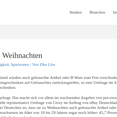
Studien
Branchen
In
 Weihnachten
igkeit
,
Spielwaren
/ Von
Elke Löw
schland würden auch gebrauchte Artikel oder B-Ware zum Fest verschenke
htsgeschenken auf Gebrauchtes zurückzugreifen, so eine Umfrage im Au
eschenken.
efragt. Das macht sich vor allem im wachsenden Angebot von pre-own
elle repräsentative Umfrage von Civey im Auftrag von eBay Deutschland
der Deutschen an, dass sie zu Weihnachten auch gebrauchte Artikel od
rwachsenen im Alter von 18 bis 29 Jahren sogar noch höher: 45,7 Prozent