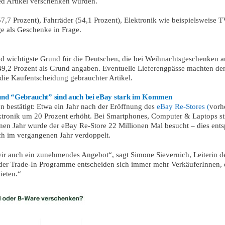
ed Artikel verschenken würden.
57,7 Prozent), Fahrräder (54,1 Prozent), Elektronik wie beispielsweise 
 als Geschenke in Frage.
and wichtigste Grund für die Deutschen, die bei Weihnachtsgeschenken 
 49,2 Prozent als Grund angaben. Eventuelle Lieferengpässe machten 
 die Kaufentscheidung gebrauchter Artikel.
” und “Gebraucht” sind auch bei eBay stark im Kommen
n bestätigt: Etwa ein Jahr nach der Eröffnung des
eBay Re-Stores (
vorh
ktronik um 20 Prozent erhöht. Bei Smartphones, Computer & Laptops st
n Jahr wurde der eBay Re-Store 22 Millionen Mal besucht – dies ents
ch im vergangenen Jahr verdoppelt.
ir auch ein zunehmendes Angebot“, sagt Simone Sievernich, Leiterin d
oder Trade-In Programme entscheiden sich immer mehr VerkäuferInnen, 
ieten.“