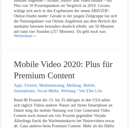
mediale Angebote – Artikel, Audio- und Video-Inhalte – ein
e
s
Plus von 10 Prozentpunkten im Vergleich zu 2019. Corona
d
a
schlägt sich auch in den Ergebnissen der neuen ARD/ZDF-
i
m
Online-Studie nieder: Gerade in der jungen Zielgruppe hat sich
a
die Nutzungsdauer von Online-Angeboten aus dem Bereich des
i
medialen Internets besonders deutlich erhöht: um 50 Minuten
m
auf rund vier Stunden (257 Minuten). Da geht noch was:
z
I
Weiterlesen »
w
n
e
t
i
e
t
r
e
Mobile Video 2020: Plus für
n
n
e
L
t
Premium Content
o
n
c
u
Apps
,
Freizeit
,
Mediennutzung
,
Meldung
,
Mobile
,
k
t
Smartphones
,
Social Media
,
Werbung
/ Von
Elke Löw
d
z
o
u
Rund 80 Prozent der 13- bis 35-Jährigen in den USA sehen
w
n
sich täglich Videos anderer Nutzer auf ihrem Smartphone an.
n
g
Damit stieg die mobile Nutzung von User Generated Video
i
Content noch einmal um vier Prozent gegenüber Vorjahr.
n
Allerdings flacht die Wachstumskurve bei Nutzervideos etwas
C
ab. Ganz anderes beim Premium Content: Mehr als die Hälfte