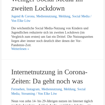
e
„
M
zweiten Lockdown
a
e
l
d
t
Jugend & Corona
,
Mediennutzung
,
Meldung
,
Social Media
/
i
e
Von
Elke Löw
e
r
n
Die wöchentliche Social Media-Nutzung von Kindern und
t
n
Jugendlichen reduzierte sich im zweiten Lockdown (im
“
u
Vergleich zum ersten) um fast ein Drittel. Die Nutzungszeiten
a
t
liegen aber immer noch deutlich über denen der Vor-
u
z
Pandemie-Zeit.
c
u
W
Weiterlesen »
h
n
e
I
g
n
n
d
i
s
e
g
t
r
Internetnutzung in Corona-
e
a
K
r
g
i
S
Zeiten: Da geht noch was
r
d
o
a
s
c
m
Fernsehen
,
Instagram
,
Mediennutzung
,
Meldung
,
Social
i
l
Media
,
Streaming
/ Von
Elke Löw
a
a
l
n
Neun von zehn 14- bis 29-Jährigen nutzen im Internet täglich
M
g