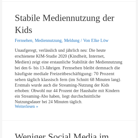
o
l
z
o
u
Stabile Mediennutzung der
r
r
e
V
n
Kids
e
e
r
J
Fernsehen
,
Mediennutzung
,
Meldung
/ Von
Elke Löw
f
u
ü
g
Unaufgeregt, verlässlich und jährlich neu: Die heute
g
e
(Kindheit, Internet,
erschienene KIM-Studie 2020
u
n
Medien)
zeigt eine erstaunliche Stabilität der Mediennutzung
n
d
Fernsehen bleibt demnach die
bei den 6- bis 13-Jährigen.
g
:
häufigste mediale Freizeitbeschäftigung: 70 Prozent
N
sehen täglich klassisch fern (im
Schnitt 68 Minuten lang).
a
Erstmals wurde auch die Streaming-Nutzung der Kids
c
erhoben: Obwohl nur 44 Prozent der Haushalte mit Kindern
h
ein Streaming-Abo haben, liegt durchschnittliche
F
Nutzungsdauer bei 24 Minuten täglich.
a
S
Weiterlesen »
c
t
e
a
b
b
o
i
o
Weniger Social Media im
l
k