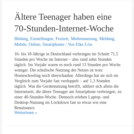
s
r
s
P
l
r
Ältere Teenager haben eine
i
e
e
m
b
70-Stunden-Internet-Woche
i
e
u
n
Bildung
,
Einstellungen
,
Freizeit
,
Mediennutzung
,
Meldung
,
m
T
Mobile
,
Online
,
Smartphones
/ Von
Elke Löw
C
V
o
–
16- bis 18-Jährige in Deutschland verbringen im Schnitt 71,5
n
a
Stunden pro Woche im Internet – also rund zehn Stunden
t
b
täglich. Im Vorjahr waren es noch rund 13 Stunden pro Woche
e
1
weniger. Die schulische Nutzung des Netzes ist trotz
n
0
Homeschooling noch überschaubar. Allerdings hat sie sich im
t
J
Vergleich zum Vorjahr fast verdoppelt – auf 1,3 Stunden
a
täglich. Was die Gerätenutzung betrifft, addiert sich allein die
h
Internetzeit, die ältere Teenager am Smartphone verbringen, zu
r
einer 40-Stunden-Woche. Dennoch erleben Laptop- und
e
Desktop-Nutzung im Lockdown fast so etwas wie eine
n
Renaissance.
i
Ä
Weiterlesen »
s
l
t
t
Y
e
o