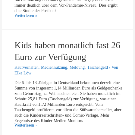
immer deutlich über dem Vor-Pandemie-Niveau. Dies ergibt
eine Studie der Postbank.
J
Weiterlesen »
u
g
e
n
Kids haben monatlich fast 26
d
l
i
Euro zur Verfügung
c
h
Kaufverhalten
,
Mediennutzung
,
Meldung
,
Taschengeld
/ Von
e
Elke Löw
s
u
Die 6- bis 13-Jährigen in Deutschland bekommen derzeit eine
r
Summe von insgesamt 1,14 Milliarden Euro als Geldgeschenke
f
zum Geburtstag, zu Weihnachten etc.. Sie haben monatlich im
e
Schnitt 25,81 Euro (Taschengeld) zur Verfügung, was einer
n
Kaufkraft von1,72 Milliarden Euro entspricht. Vom
6
Taschengeld profitieren vor allem die Süßwarenhersteller, aber
3
auch die Kinderzeitschriften- und Comic-Verlage. Mehr
,
Ergebnisse des Kinder Medien Monitors:
7
K
Weiterlesen »
S
i
t