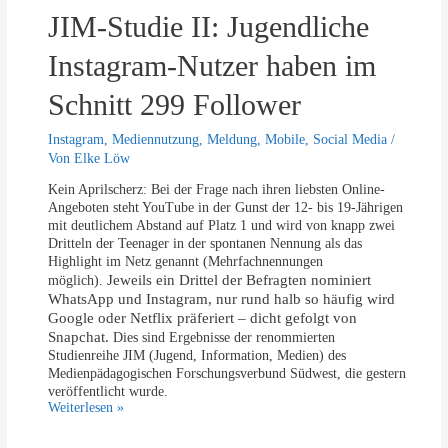
r
u
JIM-Studie II: Jugendliche
e
T
T
u
e
Instagram-Nutzer haben im
b
e
e
n
Schnitt 299 Follower
v
a
o
g
Instagram
,
Mediennutzung
,
Meldung
,
Mobile
,
Social Media
/
r
e
n
Von
Elke Löw
r
h
Kein Aprilscherz: Bei der Frage nach ihren liebsten Online-
a
Angeboten steht YouTube in der Gunst der 12- bis 19-Jährigen
b
mit deutlichem Abstand auf Platz 1 und wird von knapp zwei
e
Dritteln der Teenager in der spontanen Nennung als das
n
Highlight im Netz genannt (Mehrfachnennungen
e
Jeweils ein Drittel der Befragten nominiert
möglich).
i
WhatsApp und Instagram, nur rund halb so häufig wird
n
Google oder Netflix präferiert – dicht gefolgt von
e
Snapchat.
Dies sind Ergebnisse der renommierten
7
Studienreihe JIM (Jugend, Information, Medien) des
0
Medienpädagogischen Forschungsverbund Südwest, die gestern
-
veröffentlicht wurde.
S
J
Weiterlesen »
t
I
u
M