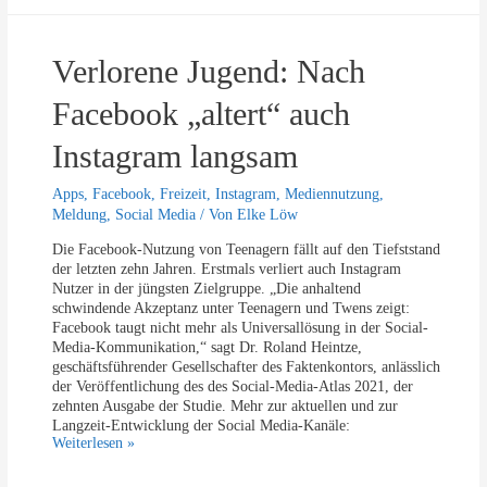
d
u
s
n
h
d
Verlorene Jugend: Nach
a
e
b
n
e
Facebook „altert“ auch
p
n
r
m
Instagram langsam
o
o
W
n
Apps
,
Facebook
,
Freizeit
,
Instagram
,
Mediennutzung
,
o
a
c
Meldung
,
Social Media
/ Von
Elke Löw
t
h
l
Die Facebook-Nutzung von Teenagern fällt auf den Tiefststand
e
i
der letzten zehn Jahren. Erstmals verliert auch Instagram
c
Nutzer in der jüngsten Zielgruppe. „Die anhaltend
h
schwindende Akzeptanz unter Teenagern und Twens zeigt:
f
Facebook taugt nicht mehr als Universallösung in der Social-
a
Media-Kommunikation,“ sagt Dr. Roland Heintze,
s
geschäftsführender Gesellschafter des Faktenkontors, anlässlich
t
der Veröffentlichung des des Social-Media-Atlas 2021, der
2
zehnten Ausgabe der Studie. Mehr zur aktuellen und zur
6
Langzeit-Entwicklung der Social Media-Kanäle:
E
V
Weiterlesen »
u
e
r
r