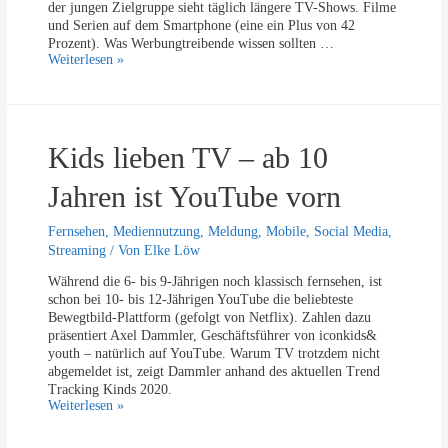
o
der jungen Zielgruppe sieht täglich längere TV-Shows. Filme
r
und Serien auf dem Smartphone (eine ein Plus von 42
o
Prozent). Was Werbungtreibende wissen sollten …
n
M
Weiterlesen »
a
o
-
b
Z
i
e
l
i
Kids lieben TV – ab 10
e
t
V
e
i
Jahren ist YouTube vorn
n
d
:
e
Fernsehen
,
Mediennutzung
,
Meldung
,
Mobile
,
Social Media
,
D
o
Streaming
/ Von
Elke Löw
a
2
g
0
Während die 6- bis 9-Jährigen noch klassisch fernsehen, ist
e
2
schon bei 10- bis 12-Jährigen YouTube die beliebteste
h
0
Bewegtbild-Plattform (gefolgt von Netflix). Zahlen dazu
t
:
präsentiert Axel Dammler, Geschäftsführer von iconkids&
n
P
youth – natürlich auf YouTube. Warum TV trotzdem nicht
o
l
abgemeldet ist, zeigt Dammler anhand des aktuellen Trend
c
u
Tracking Kinds 2020.
h
s
K
Weiterlesen »
w
f
i
a
ü
d