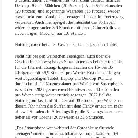
Stunden.Jungen verwenden mit 48 Prozent deutlich häufiger
Desktop-PCs als Mädchen (20 Prozent). Auch Spielekonsolen
(29 Prozent) und sogenannte Wearables (13 Prozent) werden
etwas mehr von männlichen Teenagern für den Internetzugang
verwendet. Auch hier spiegelt die Intensität die Vorlieben
wider: Jungen surfen 8,9 Stunden mit dem PC innerhalb von
sieben Tagen, Mädchen nur 1,6 Stunden.
Nutzungsdauer bei allen Geräten sinkt – außer beim Tablet
Nicht nur bei den weiblichen Teenagern, auch über die
Geschlechter hinweg ist das Smartphone das beliebteste Gerät
für die Internetnutzung. Insgesamt surfen die 16- bis 18-
Jährigen damit 36,9 Stunden pro Woche. Erst danach folgen
weit abgeschlagen Tablet, Laptop und Desktop-PC. Die
durchschnittliche Nutzungsdauer pro Woche von Smartphones
ist seit dem 2021 gemessenen Höchstwert von 43,7 Stunden
pro Woche stetig weiter zurück gegangen. 2022 fiel die
Nutzung um fast fünf Stunden auf 39 Stunden pro Woche, in
diesem Jahr nahm das Surfen mit dem Handy erneut um mehr
als zwei Stunden ab. Allerdings liegt die Nutzungsdauer noch
höher als vor Corona: 2019 waren es 35,8 Stunden.
„Das Smartphone war während der Coronakrise für viele
Teenager*innen ein unverzichtbares Kommunikationsmittel.