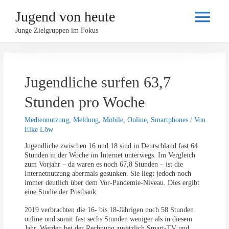
Jugend von heute
Haupt
Junge Zielgruppen im Fokus
Jugendliche surfen 63,7
Stunden pro Woche
Mediennutzung
,
Meldung
,
Mobile
,
Online
,
Smartphones
/ Von
Elke Löw
Jugendliche zwischen 16 und 18 sind in Deutschland fast 64
Stunden in der Woche im Internet unterwegs. Im Vergleich
zum Vorjahr – da waren es noch 67,8 Stunden – ist die
Internetnutzung abermals gesunken. Sie liegt jedoch noch
immer deutlich über dem Vor-Pandemie-Niveau. Dies ergibt
eine Studie der Postbank.
2019 verbrachten die 16- bis 18-Jährigen noch 58 Stunden
online und somit fast sechs Stunden weniger als in diesem
Jahr. Werden bei der Rechnung zusätzlich Smart-TV und