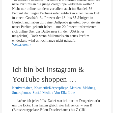
w
-
neue Parfüms an die junge Zielgruppe verkaufen wollen?
i
S
Nicht nur online, sondern vor allem auch im Handel: 56
s
a
Prozent der jungen Parfümkäufer entdecken einen neuen Duft
s
m
in einem Geschäft. 34 Prozent der 18- bis 35-Jährigen in
e
m
Deutschland haben dort eine Duftprobe getestet, bevor sie ein
n
l
neues Parfüm gekauft haben – nur 20 Prozent informierten
w
e
sich online über das Duftwasser (in den USA ist es
o
r
umgekehrt). Doch wenn Millennials ein neues Parfüm
l
i
entdecken, wird es noch lange nicht gekauft.
l
n
W
Weiterlesen »
t
n
i
e
e
e
n
n
M
…
i
Ich bin bei Instagram &
l
l
e
YouTube shoppen …
n
n
Kaufverhalten
,
Kosmetik/Körperpflege
,
Marken
,
Meldung
,
i
Smartphones
,
Social Media
/ Von
Elke Löw
a
l
… dachte ich jedenfalls. Dabei war ich nur im Drogeriemarkt
s
um die Ecke. Hier hatten gleich vier Influencer – von B
P
(Bibisbeautypalace-Bilou-Duschschaum) bis Z (UK-
a