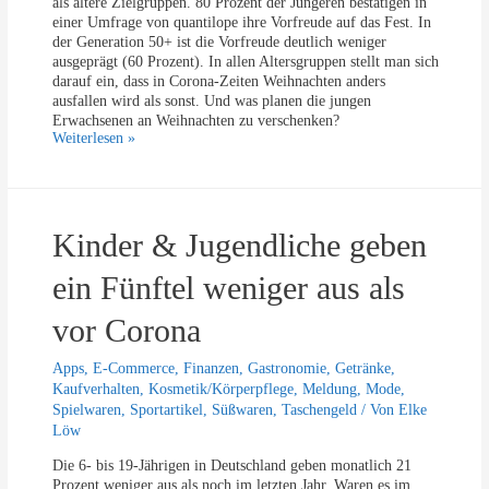
als ältere Zielgruppen. 80 Prozent der Jüngeren bestätigen in
einer Umfrage von quantilope ihre Vorfreude auf das Fest. In
der Generation 50+ ist die Vorfreude deutlich weniger
ausgeprägt (60 Prozent). In allen Altersgruppen stellt man sich
darauf ein, dass in Corona-Zeiten Weihnachten anders
ausfallen wird als sonst. Und was planen die jungen
Erwachsenen an Weihnachten zu verschenken?
J
Weiterlesen »
u
n
g
e
Kinder & Jugendliche geben
E
r
w
ein Fünftel weniger aus als
a
c
vor Corona
h
s
Apps
,
E-Commerce
,
Finanzen
,
Gastronomie
,
Getränke
,
e
Kaufverhalten
,
Kosmetik/Körperpflege
,
Meldung
,
Mode
,
n
Spielwaren
,
Sportartikel
,
Süßwaren
,
Taschengeld
/ Von
Elke
e
Löw
f
r
Die 6- bis 19-Jährigen in Deutschland geben monatlich 21
e
Prozent weniger aus als noch im letzten Jahr. Waren es im