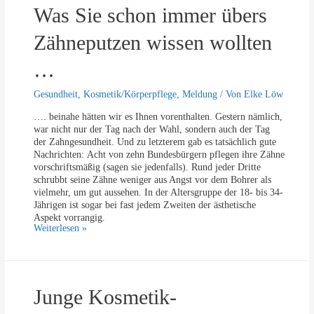
z
l
Was Sie schon immer übers
ö
u
s
r
n
:
p
Zähneputzen wissen wollten
g
P
e
u
r
…
m
k
a
u
Gesundheit
,
Kosmetik/Körperpflege
,
Meldung
/ Von
Elke Löw
u
n
n
s
…. beinahe hätten wir es Ihnen vorenthalten. Gestern nämlich,
d
t
war nicht nur der Tag nach der Wahl, sondern auch der Tag
M
,
der Zahngesundheit. Und zu letzterem gab es tatsächlich gute
a
w
Nachrichten: Acht von zehn Bundesbürgern pflegen ihre Zähne
y
e
vorschriftsmäßig (sagen sie jedenfalls). Rund jeder Dritte
b
n
schrubbt seine Zähne weniger aus Angst vor dem Bohrer als
e
i
vielmehr, um gut aussehen. In der Altersgruppe der 18- bis 34-
l
g
Jährigen ist sogar bei fast jedem Zweiten der ästhetische
l
e
Aspekt vorrangig.
i
r
W
Weiterlesen »
n
K
a
e
ö
s
r
S
p
i
e
Junge Kosmetik-
e
r
s
b