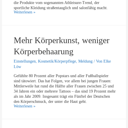
k
die Produkte vom sogenannten Athleisure-Trend, der
i
t
sportliche Kleidung straßentauglich und salonfähig macht.
g
–
K
Weiterlesen »
e
M
o
r
o
o
a
t
p
u
i
e
s
v
Mehr Körperkunst, weniger
r
a
e
a
l
d
t
Körperbehaarung
s
e
i
v
r
o
o
Einstellungen
,
Kosmetik/Körperpflege
,
Meldung
/ Von
Elke
I
n
r
Löw
n
f
C
s
ü
Gefühlte 80 Prozent aller Popstars und aller Fußballspieler
o
t
r
sind tätowiert. Das hat Folgen, vor allem bei jungen Frauen:
r
a
M
Mittlerweile hat rund die Hälfte aller Frauen zwischen 25 und
o
g
i
34 Jahren ein oder mehrere Tattoos – das sind 19 Prozent mehr
n
r
l
als im Jahr 2009. Insgesamt trägt ein Fünftel der Deutschen
a
a
l
den Körperschmuck, der unter die Haut geht.
m
e
M
Weiterlesen »
-
n
e
N
n
h
u
i
r
t
a
K