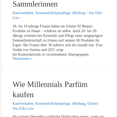
c
Sammlerinnen
e
h
h
o
Kaufverhalten
,
Kosmetik/Körperpflege
,
Meldung
/ Von
Elke
a
n
Löw
a
i
r
m
18- bis 19-jährige Frauen haben im Schnitt 92 Beauty-
u
m
Produkte zu Hause – schätzen sie selbst. Auch 20- bis 29-
n
e
Jährige scheinen bei Kosmetik und Pflege einer ausgeprägten
g
r
Sammelleidenschaft zu frönen und nennen 66 Produkte ihr
ü
Eigen. Bei Frauen über 30 halbiert sich die Anzahl fast. Eine
b
Studie von Statista und QVC zeigt
e
die Kosmetiktrends in verschiedenen Altersgruppen.
r
J
Weiterlesen »
s
u
Z
n
ä
g
h
e
n
Wie Millennials Parfüm
K
e
o
p
s
kaufen
u
m
t
e
Kaufverhalten
,
Kosmetik/Körperpflege
,
Meldung
,
Online
/
z
t
Von
Elke Löw
e
i
n
k
Wo müssen Hersteller werbliche Duftmarken setzen, wenn sie