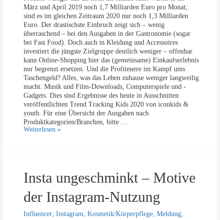
u
März und April 2019 noch 1,7 Milliarden Euro pro Monat,
e
sind es im gleichen Zeitraum 2020 nur noch 1,3 Milliarden
n
Euro. Der drastischste Einbruch zeigt sich – wenig
s
überraschend – bei den Ausgaben in der Gastronomie (sogar
i
bei Fast Food). Doch auch in Kleidung und Accessoires
c
investiert die jüngste Zielgruppe deutlich weniger – offenbar
h
kann Online-Shopping hier das (gemeinsame) Einkaufserlebnis
b
nur begrenzt ersetzen. Und die Profiteuere im Kampf ums
e
Taschengeld? Alles, was das Leben zuhause weniger langweilig
s
macht: Musik und Film-Downloads, Computerspiele und -
o
Gadgets. Dies sind Ergebnisse des heute in Ausschnitten
n
veröffentlichten Trend Tracking Kids 2020 von iconkids &
d
youth. Für eine Übersicht der Ausgaben nach
e
Produktkategorien/Branchen, bitte …
r
K
Weiterlesen »
s
i
a
n
u
d
f
e
W
Insta ungeschminkt – Motive
r
e
&
i
J
der Instagram-Nutzung
h
u
n
g
a
Influencer
,
Instagram
,
Kosmetik/Körperpflege
,
Meldung
,
e