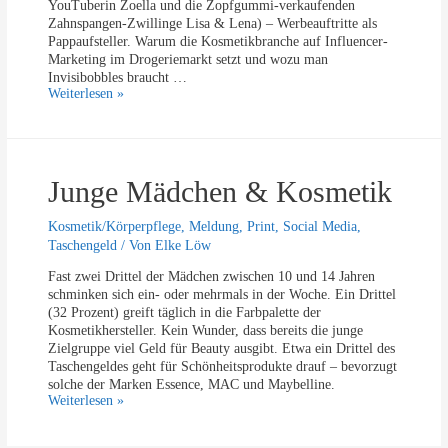
YouTuberin Zoella und die Zopfgummi-verkaufenden
r
Zahnspangen-Zwillinge Lisa & Lena) – Werbeauftritte als
f
Pappaufsteller. Warum die Kosmetikbranche auf Influencer-
ü
Marketing im Drogeriemarkt setzt und wozu man
m
Invisibobbles braucht …
k
I
Weiterlesen »
a
c
u
h
f
b
e
i
n
Junge Mädchen & Kosmetik
n
b
e
Kosmetik/Körperpflege
,
Meldung
,
Print
,
Social Media
,
i
Taschengeld
/ Von
Elke Löw
I
n
Fast zwei Drittel der Mädchen zwischen 10 und 14 Jahren
s
schminken sich ein- oder mehrmals in der Woche. Ein Drittel
t
(32 Prozent) greift täglich in die Farbpalette der
a
Kosmetikhersteller. Kein Wunder, dass bereits die junge
g
Zielgruppe viel Geld für Beauty ausgibt. Etwa ein Drittel des
r
Taschengeldes geht für Schönheitsprodukte drauf – bevorzugt
a
solche der Marken Essence, MAC und Maybelline.
m
J
Weiterlesen »
&
u
Y
n