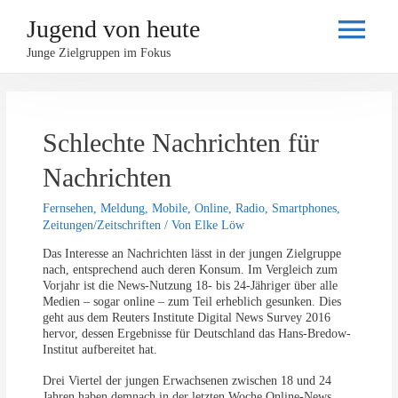
Jugend von heute
Haupt
Junge Zielgruppen im Fokus
Schlechte Nachrichten für
Nachrichten
Fernsehen
,
Meldung
,
Mobile
,
Online
,
Radio
,
Smartphones
,
Zeitungen/Zeitschriften
/ Von
Elke Löw
Das Interesse an Nachrichten lässt in der jungen Zielgruppe
nach, entsprechend auch deren Konsum. Im Vergleich zum
Vorjahr ist die News-Nutzung 18- bis 24-Jähriger über alle
Medien – sogar online – zum Teil erheblich gesunken. Dies
geht aus dem Reuters Institute Digital News Survey 2016
hervor, dessen Ergebnisse für Deutschland das Hans-Bredow-
Institut aufbereitet hat.
Drei Viertel der jungen Erwachsenen zwischen 18 und 24
Jahren haben demnach in der letzten Woche Online-News