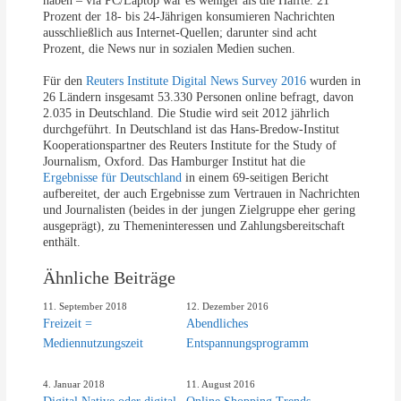
haben – via PC/Laptop war es weniger als die Hälfte. 21
Prozent der 18- bis 24-Jährigen konsumieren Nachrichten
ausschließlich aus Internet-Quellen; darunter sind acht
Prozent, die News nur in sozialen Medien suchen.
Für den
Reuters Institute Digital News Survey 2016
wurden in
26 Ländern insgesamt 53.330 Personen online befragt, davon
2.035 in Deutschland. Die Studie wird seit 2012 jährlich
durchgeführt. In Deutschland ist das Hans-Bredow-Institut
Kooperationspartner des Reuters Institute for the Study of
Journalism, Oxford. Das Hamburger Institut hat die
Ergebnisse für Deutschland
in einem 69-seitigen Bericht
aufbereitet, der auch Ergebnisse zum Vertrauen in Nachrichten
und Journalisten (beides in der jungen Zielgruppe eher gering
ausgeprägt), zu Themeninteressen und Zahlungsbereitschaft
enthält.
Ähnliche Beiträge
11. September 2018
12. Dezember 2016
Freizeit =
Abendliches
Mediennutzungszeit
Entspannungsprogramm
4. Januar 2018
11. August 2016