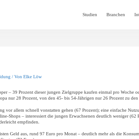
Studien
Branchen
In
ldung
/ Von
Elke Löw
hopper – 39 Prozent dieser jungen Zielgruppe kaufen einmal pro Woche o
ropa nur 28 Prozent, von den 45- bis 54-Jährigen nur 26 Prozent zu de
ng vor allem schnell vonstatten gehen (67 Prozent); eine einfache Nutz
line-Shops – interessiert die jungen Erwachsenen deutlich weniger (62 P
nderleicht empfinden.
sten Geld aus, rund 97 Euro pro Monat – deutlich mehr als die Konsum