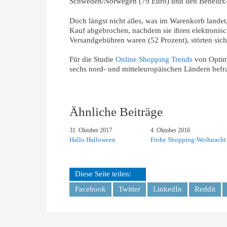
Schweden/Norwegen (79 Euro) und den Benelux-S
Doch längst nicht alles, was im Warenkorb landet
Kauf abgebrochen, nachdem sie ihren elektronis
Versandgebühren waren (52 Prozent), störten sich
Für die Studie
Online Shopping Trends
von Optimi
sechs nord- und mitteleuropäischen Ländern befra
Ähnliche Beiträge
31. Oktober 2017
4. Oktober 2016
Hallo Halloween
Frohe Shopping-Weihnacht
Diese Seite teilen:
Facebook
Twitter
LinkedIn
Reddit