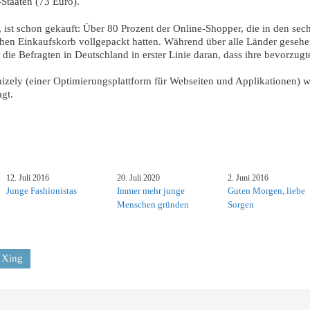
taaten (73 Euro).
, ist schon gekauft: Über 80 Prozent der Online-Shopper, die in den sec
chen Einkaufskorb vollgepackt hatten. Während über alle Länder geseh
 die Befragten in Deutschland in erster Linie daran, dass ihre bevorzu
zely (einer Optimierungsplattform für Webseiten und Applikationen) 
gt.
12. Juli 2016
20. Juli 2020
2. Juni 2016
Junge Fashionistas
Immer mehr junge
Guten Morgen, liebe
Menschen gründen
Sorgen
Xing