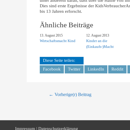
unter anderem daran, dass über die Hälfte von ih
Dies sind erste Ergebnisse der KidsVerbraucher
bis 13 Jahren erforscht.
Ähnliche Beiträge
13. August 2015
12. August 2013
Wirtschaftsmacht Kind
Kinder an die
(Einkaufs-)Macht
Diese Seite teilen:
Facebook
Twitter
LinkedIn
Reddit
Beitrags-
←
Vorherige(r) Beitrag
Navigation
Impressum | Datenschutzerklärung