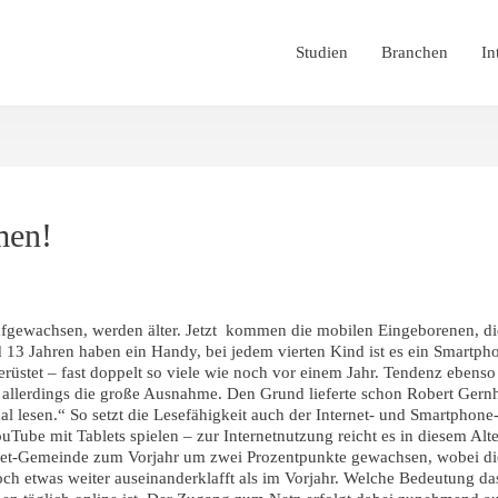
Studien
Branchen
In
men!
aufgewachsen, werden älter. Jetzt kommen die mobilen Eingeborenen, d
 13 Jahren haben ein Handy, bei jedem vierten Kind ist es ein Smartph
stet – fast doppelt so viele wie noch vor einem Jahr. Tendenz ebenso 
allerdings die große Ausnahme. Den Grund lieferte schon Robert Gernha
 mal lesen.“ So setzt die Lesefähigkeit auch der Internet- und Smartpho
Tube mit Tablets spielen – zur Internetnutzung reicht es in diesem Alte
ternet-Gemeinde zum Vorjahr um zwei Prozentpunkte gewachsen, wobei di
ch etwas weiter auseinanderklafft als im Vorjahr. Welche Bedeutung das I