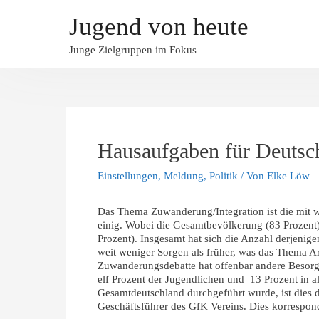
Jugend von heute
Junge Zielgruppen im Fokus
Hausaufgaben für Deutsc
Einstellungen
,
Meldung
,
Politik
/ Von
Elke Löw
Das Thema Zuwanderung/Integration ist die mit we
einig. Wobei die Gesamtbevölkerung (83 Prozent)
Prozent). Insgesamt hat sich die Anzahl derjenig
weit weniger Sorgen als früher, was das Thema Arb
Zuwanderungsdebatte hat offenbar andere Besorgni
elf Prozent der Jugendlichen und 13 Prozent in al
Gesamtdeutschland durchgeführt wurde, ist dies d
Geschäftsführer des GfK Vereins. Dies korrespondi