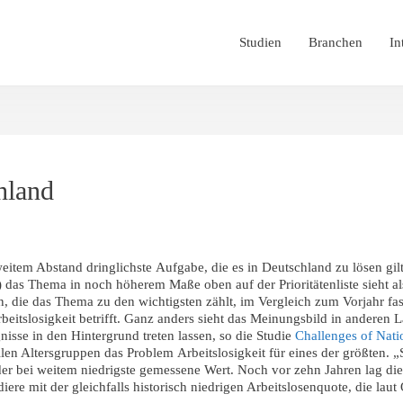
Studien
Branchen
In
hland
item Abstand dringlichste Aufgabe, die es in Deutschland zu lösen gilt
 das Thema in noch höherem Maße oben auf der Prioritätenliste sieht a
en, die das Thema zu den wichtigsten zählt, im Vergleich zum Vorjahr f
eitslosigkeit betrifft. Ganz anders sieht das Meinungsbild in anderen 
sse in den Hintergrund treten lassen, so die Studie
Challenges of Nati
len Altersgruppen das Problem Arbeitslosigkeit für eines der größten. „
er bei weitem niedrigste gemessene Wert. Noch vor zehn Jahren lag die
ere mit der gleichfalls historisch niedrigen Arbeitslosenquote, die laut