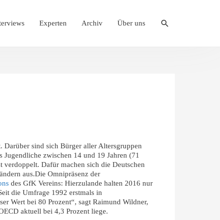
Suche
terviews
Experten
Archiv
Über uns
. Darüber sind sich Bürger aller Altersgruppen
ls Jugendliche zwischen 14 und 19 Jahren (71
ast verdoppelt. Dafür machen sich die Deutschen
Ländern aus.
Die Omnipräsenz der
ons
des GfK Vereins: Hierzulande halten 2016 nur
Seit die Umfrage 1992 erstmals in
ser Wert bei 80 Prozent“, sagt Raimund Wildner,
 OECD aktuell bei 4,3 Prozent liege.