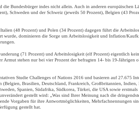
d die Bundesbürger indes nicht allein. Auch in anderen europäischen 
ent), Schweden und der Schweiz (jeweils 50 Prozent), Belgien (43 Proze
 Italien (48 Prozent) und Polen (34 Prozent) dagegen führt die Arbeitsl
t wurde, dominieren die Sorge um Arbeitslosigkeit und Inflation/Kaufk
erungen.
anderung (71 Prozent) und Arbeitslosigkeit (elf Prozent) eigentlich ke
r Armut stehen nur bei vier Prozent der befragten 14- bis 19-Jährigen 
ntativen Studie Challenges of Nations 2016 und basieren auf 27.675 Int
Belgien, Brasilien, Deutschland, Frankreich, Großbritannien, Indien, I
Schweden, Spanien, Südafrika, Südkorea, Türkei, die USA sowie erstmals
r unverändert gestellt wird: „Was sind Ihrer Meinung nach die dringends
nkende Vorgaben für ihre Antwortmöglichkeiten, Mehrfachnennungen sin
rfügung gestellt hat.