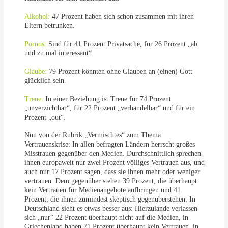
Alkohol:
47 Prozent haben sich schon zusammen mit ihren
Eltern betrunken.
Pornos:
Sind für 41 Prozent Privatsache, für 26 Prozent „ab
und zu mal interessant“.
Glaube:
79 Prozent könnten ohne Glauben an (einen) Gott
glücklich sein.
Treue:
In einer Beziehung ist Treue für 74 Prozent
„unverzichtbar“, für 22 Prozent „verhandelbar“ und für ein
Prozent „out“.
Nun von der Rubrik „Vermischtes“ zum Thema
Vertrauenskrise: In allen befragten Ländern herrscht großes
Misstrauen gegenüber den Medien. Durchschnittlich sprechen
ihnen europaweit nur zwei Prozent völliges Vertrauen aus, und
auch nur 17 Prozent sagen, dass sie ihnen mehr oder weniger
vertrauen. Dem gegenüber stehen 39 Prozent, die überhaupt
kein Vertrauen für Medienangebote aufbringen und 41
Prozent, die ihnen zumindest skeptisch gegenüberstehen. In
Deutschland sieht es etwas besser aus: Hierzulande verlassen
sich „nur“ 22 Prozent überhaupt nicht auf die Medien, in
Griechenland haben 71 Prozent überhaupt kein Vertrauen, in