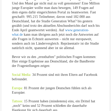
Und den Mund gar nicht mal zu voll genommen! Eine Million
junge Europäer wollte man dazu bewegen, 149 Fragen auf
dem eigens dafür eingerichteten Portal zu beantworten. Fast
geschafft: 995.215 Teilnehmer, davon rund 182.000 aus
Deutschland, hat die Studie Generation What? bis gestern
gezählt (und trotz des aktuellen Abschussberichts darf noch bis
Ende April geantwortet werden). Auf
www.generation-
what.de
kann man übrigens auch jetzt noch die Antworten auf
alle Fragen in Echtzeit auswerten – nicht nur europaweit,
sondern auch im Ländervergleich. Repräsentativ ist die Studie
natürlich nicht, spannend aber ist sie allemal.
Bevor wir zu den „ernsthaften“ politischen Fragen kommen:
Hier einige Ergebnisse aus Deutschland, die die Bandbreite
der Fragestellungen zeigen:
Social Media:
34 Prozent sind mit ihren Eltern auf Facebook
befreundet.
Europa:
81 Prozent der jungen Deutschen fühlen sich als
Europäer.
Tattoos:
15 Prozent haben (mindestens) eins, ein Drittel hat
„noch“ keins und 52 Prozent schließen die dauerhafte
Hautkunst für sich dauerhaft aus.