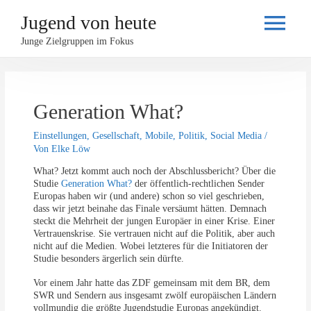
Jugend von heute
Haupt
Junge Zielgruppen im Fokus
Generation What?
Einstellungen
,
Gesellschaft
,
Mobile
,
Politik
,
Social Media
/
Von
Elke Löw
What? Jetzt kommt auch noch der Abschlussbericht? Über die
Studie
Generation What?
der öffentlich-rechtlichen Sender
Europas haben wir (und andere) schon so viel geschrieben,
dass wir jetzt beinahe das Finale versäumt hätten. Demnach
steckt die Mehrheit der jungen Europäer in einer Krise. Einer
Vertrauenskrise. Sie vertrauen nicht auf die Politik, aber auch
nicht auf die Medien. Wobei letzteres für die Initiatoren der
Studie besonders ärgerlich sein dürfte.
Vor einem Jahr hatte das ZDF gemeinsam mit dem BR, dem
SWR und Sendern aus insgesamt zwölf europäischen Ländern
vollmundig die größte Jugendstudie Europas angekündigt.