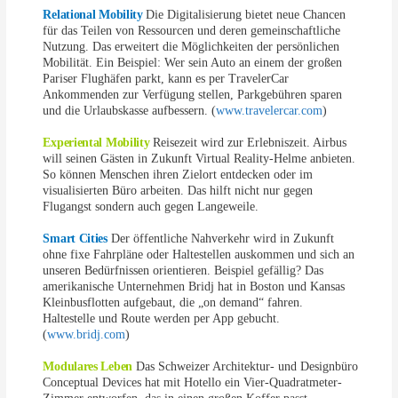
Relational Mobility
Die Digitalisierung bietet neue Chancen
für das Teilen von Ressourcen und deren gemeinschaftliche
Nutzung. Das erweitert die Möglichkeiten der persönlichen
Mobilität. Ein Beispiel: Wer sein Auto an einem der großen
Pariser Flughäfen parkt, kann es per TravelerCar
Ankommenden zur Verfügung stellen, Parkgebühren sparen
und die Urlaubskasse aufbessern. (
www.travelercar.com
)
Experiental Mobility
Reisezeit wird zur Erlebniszeit. Airbus
will seinen Gästen in Zukunft Virtual Reality-Helme anbieten.
So können Menschen ihren Zielort entdecken oder im
visualisierten Büro arbeiten. Das hilft nicht nur gegen
Flugangst sondern auch gegen Langeweile.
Smart Cities
Der öffentliche Nahverkehr wird in Zukunft
ohne fixe Fahrpläne oder Haltestellen auskommen und sich an
unseren Bedürfnissen orientieren. Beispiel gefällig? Das
amerikanische Unternehmen Bridj hat in Boston und Kansas
Kleinbusflotten aufgebaut, die „on demand“ fahren.
Haltestelle und Route werden per App gebucht.
(
www.bridj.com
)
Modulares Leben
Das Schweizer Architektur- und Designbüro
Conceptual Devices hat mit Hotello ein Vier-Quadratmeter-