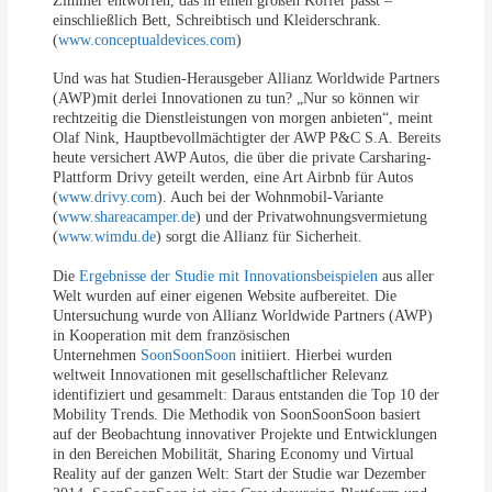
Zimmer entworfen, das in einen großen Koffer passt –
einschließlich Bett, Schreibtisch und Kleiderschrank.
(
www.conceptualdevices.com
)
Und was hat Studien-Herausgeber Allianz Worldwide Partners
(AWP)mit derlei Innovationen zu tun? „Nur so können wir
rechtzeitig die Dienstleistungen von morgen anbieten“, meint
Olaf Nink, Hauptbevollmächtigter der AWP P&C S.A. Bereits
heute versichert AWP Autos, die über die private Carsharing-
Plattform Drivy geteilt werden, eine Art Airbnb für Autos
(
www.drivy.com
). Auch bei der Wohnmobil-Variante
(
www.shareacamper.de
) und der Privatwohnungsvermietung
(
www.wimdu.de
) sorgt die Allianz für Sicherheit.
Die
Ergebnisse der Studie mit Innovationsbeispielen
aus aller
Welt wurden auf einer eigenen Website aufbereitet. Die
Untersuchung wurde von Allianz Worldwide Partners (AWP)
in Kooperation mit dem französischen
Unternehmen
SoonSoonSoon
initiiert. Hierbei wurden
weltweit Innovationen mit gesellschaftlicher Relevanz
identifiziert und gesammelt: Daraus entstanden die Top 10 der
Mobility Trends. Die Methodik von SoonSoonSoon basiert
auf der Beobachtung innovativer Projekte und Entwicklungen
in den Bereichen Mobilität, Sharing Economy und Virtual
Reality auf der ganzen Welt: Start der Studie war Dezember